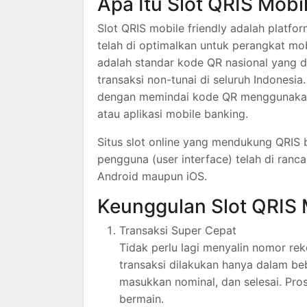
Apa Itu Slot QRIS Mobi
Slot QRIS mobile friendly adalah platf
telah di optimalkan untuk perangkat mo
adalah standar kode QR nasional yang
transaksi non-tunai di seluruh Indonesi
dengan memindai kode QR menggunakan a
atau aplikasi mobile banking.
Situs slot online yang mendukung QRIS b
pengguna (user interface) telah di ranc
Android maupun iOS.
Keunggulan Slot QRIS 
Transaksi Super Cepat
Tidak perlu lagi menyalin nomor re
transaksi dilakukan hanya dalam be
masukkan nominal, dan selesai. Pro
bermain.