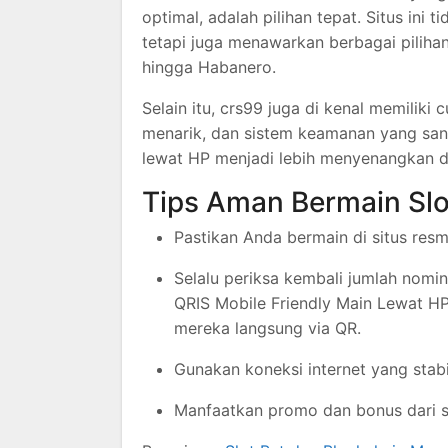
optimal, adalah pilihan tepat. Situs i
tetapi juga menawarkan berbagai pilihan
hingga Habanero.
Selain itu, crs99 juga di kenal memilik
menarik, dan sistem keamanan yang san
lewat HP menjadi lebih menyenangkan d
Tips Aman Bermain Slo
Pastikan Anda bermain di situs resm
Selalu periksa kembali jumlah nomi
QRIS Mobile Friendly Main Lewat HP
mereka langsung via QR.
Gunakan koneksi internet yang stab
Manfaatkan promo dan bonus dari s