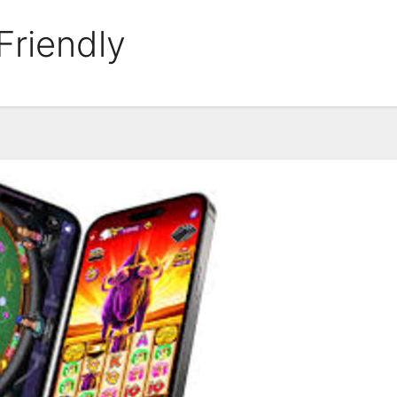
Friendly