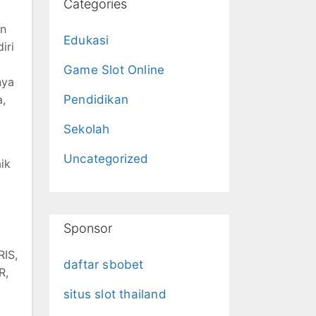
Categories
an
Edukasi
iri
Game Slot Online
nya
,
Pendidikan
Sekolah
Uncategorized
ik
Sponsor
RIS,
daftar sbobet
R,
situs slot thailand