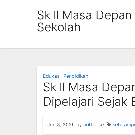
Skip
Skill Masa Depan
to
content
Sekolah
Edukasi
,
Pendidikan
Skill Masa Depa
Dipelajari Sejak
Jun 8, 2026
by
authorcrs
keteramp