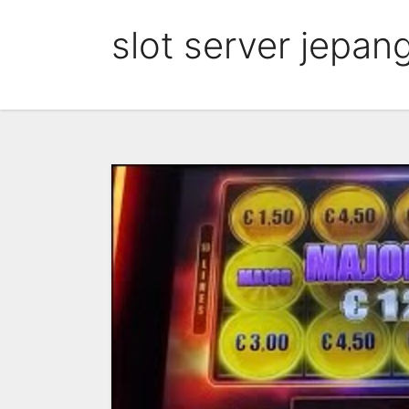
Skip
slot server jepan
to
content