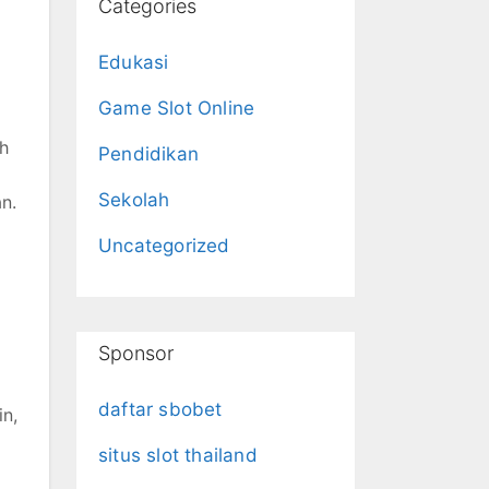
Categories
Edukasi
Game Slot Online
ah
Pendidikan
Sekolah
n.
Uncategorized
Sponsor
daftar sbobet
n,
situs slot thailand